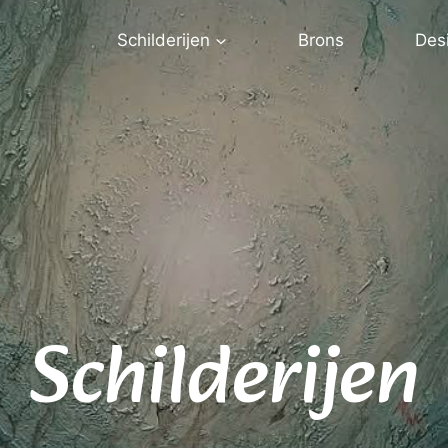
Schilderijen
Brons
Des
Gompy’s
Bronzen beelden