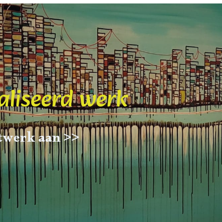
liseerd werk
stwerk aan >>