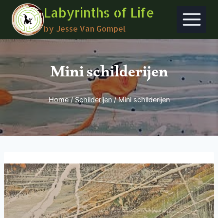
Skip
Labyrinths of Life
to
by Jesse Van Gompel
content
Mini schilderijen
Home
/
Schilderijen
/
Mini schilderijen