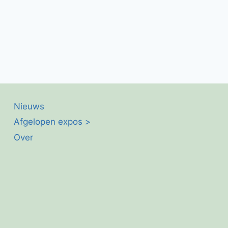
Nieuws
Afgelopen expos >
Over